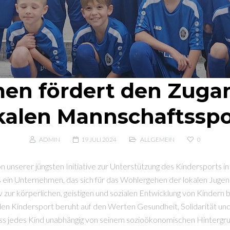
en fördert den Zug
kalen Mannschaftsspo
ADMIN
19 JULI 2024
ALLGEMEIN
0
on unserer jüngsten Initiative zur Unterstützung des Kindersports 
s ein Unternehmen, das sich für das Wohlergehen der lokalen Jugend 
v zur körperlichen, geistigen und sozialen Entwicklung von Kindern 
n Kindersport beruht auf den Werten Gesundheit, Solidarität und I
ss jedes Kind unabhängig von seinem sozioökonomischen Hintergr