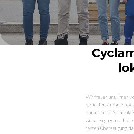
Cyclam
lo
Wir freuen uns, Ihnen v
berichten zu können. Al
darauf, durch Sport akti
Unser Engagement für de
festen Überzeugung, da