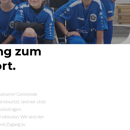
ang zum
rt.
in unserer Gemeinde
einsetzt, sind wir stolz
beizutragen.
nklusion. Wir sind der
und Zugang zu