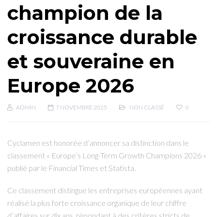
champion de la
croissance durable
et souveraine en
Europe 2026
ADMIN
7 NOVEMBRE 2025
NON CLASSÉ
0
Cyclamen est honorée d’annoncer sa distinction dans le
classement « Europe’s Long-Term Growth Champions 2026 »
publié par le Financial Times et Statista.
Ce classement distingue les entreprises européennes ayant
réalisé la plus forte croissance organique de leur chiffre
d’affaires sur dix ans, répondant à des critères stricts de