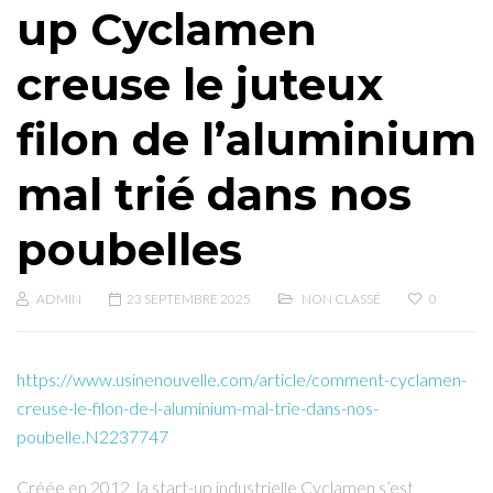
up Cyclamen
creuse le juteux
filon de l’aluminium
mal trié dans nos
poubelles
ADMIN
23 SEPTEMBRE 2025
NON CLASSÉ
0
https://www.usinenouvelle.com/article/comment-cyclamen-
creuse-le-filon-de-l-aluminium-mal-trie-dans-nos-
poubelle.N2237747
Créée en 2012, la start-up industrielle Cyclamen s’est